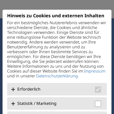
Hinweis zu Cookies und externen Inhalten
Für ein bestmögliches Nutzererlebnis verwenden wir
verschiedene Dienste, die Cookies und ähnliche
Haus des Guten Hirten
Technologien verwenden. Einige Dienste sind für
Ettmannsdorfer Str. 131
eine reibungslose Funktion der Website technisch
92421 Schwandorf
notwendig. Andere werden verwendet, um Ihre
Benutzererfahrung zu analysieren und zu
verbessern oder Ihnen bestimmte Services zu
Telefon:
+49 94 31 72 4-0
ermöglichen. Für diese Dienste benötigen wir Ihre
Telefax: +49 94 31 7 24-1 11
Einwilligung, die Sie jederzeit widerrufen können.
E-Mail:
verwaltung@hdgh.de
Weitere Informationen zu uns und der Nutzung von
Cookies auf dieser Website finden Sie im
Impressum
und in unserer
Datenschutzerklärung
.
Über Uns
Jobs + Karriere
Erforderlich
Benefits
Statistik / Marketing
@hausdesgutenhirtenschwandorf