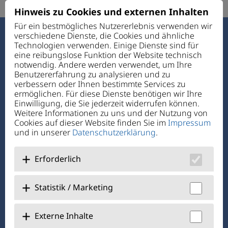
Hinweis zu Cookies und externen Inhalten
Für ein bestmögliches Nutzererlebnis verwenden wir
verschiedene Dienste, die Cookies und ähnliche
Haus des Guten Hirten
Technologien verwenden. Einige Dienste sind für
Ettmannsdorfer Str. 131
eine reibungslose Funktion der Website technisch
92421 Schwandorf
notwendig. Andere werden verwendet, um Ihre
Benutzererfahrung zu analysieren und zu
verbessern oder Ihnen bestimmte Services zu
Telefon:
+49 94 31 72 4-0
ermöglichen. Für diese Dienste benötigen wir Ihre
Telefax: +49 94 31 7 24-1 11
Einwilligung, die Sie jederzeit widerrufen können.
E-Mail:
verwaltung@hdgh.de
Weitere Informationen zu uns und der Nutzung von
Cookies auf dieser Website finden Sie im
Impressum
und in unserer
Datenschutzerklärung
.
Über Uns
Jobs + Karriere
Erforderlich
Benefits
Statistik / Marketing
@hausdesgutenhirtenschwandorf
Externe Inhalte
@KJFRegensburg