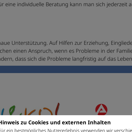
r eine individuelle Beratung kann man sich jederzeit 
ue Unterstützung. Auf Hilfen zur Erziehung, Einglied
schen einen Anspruch, wenn es Probleme in der Famili
indern, dass sich die Probleme langfristig auf das Lebe
Hinweis zu Cookies und externen Inhalten
Für ein bestmögliches Nutzererlebnis verwenden wir verschi