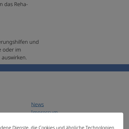
an das Reha-
erungshilfen und
e oder im
n auswirken.
News
Impressum
Datenschutz
edene Dienste, die Cookies und ähnliche Technologien
Transparenz & Compliance