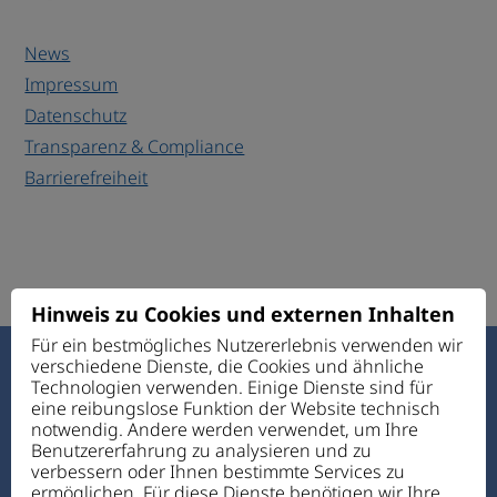
News
Impressum
Datenschutz
Transparenz & Compliance
Barrierefreiheit
Hinweis zu Cookies und externen Inhalten
Für ein bestmögliches Nutzererlebnis verwenden wir
verschiedene Dienste, die Cookies und ähnliche
Haus des Guten Hirten
Technologien verwenden. Einige Dienste sind für
Ettmannsdorfer Str. 131
eine reibungslose Funktion der Website technisch
92421 Schwandorf
notwendig. Andere werden verwendet, um Ihre
Benutzererfahrung zu analysieren und zu
verbessern oder Ihnen bestimmte Services zu
Telefon:
+49 94 31 72 4-0
ermöglichen. Für diese Dienste benötigen wir Ihre