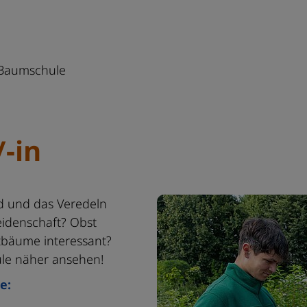
Baumschule
-in
d und das Veredeln
idenschaft? Obst
stbäume interessant?
ule näher ansehen!
e: