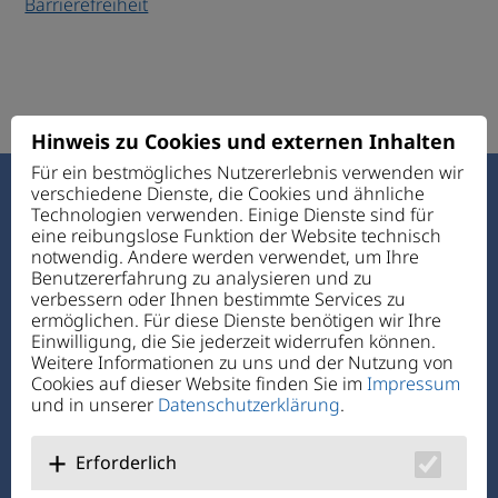
Barrierefreiheit
Hinweis zu Cookies und externen Inhalten
Für ein bestmögliches Nutzererlebnis verwenden wir
verschiedene Dienste, die Cookies und ähnliche
Haus des Guten Hirten
Technologien verwenden. Einige Dienste sind für
Ettmannsdorfer Str. 131
eine reibungslose Funktion der Website technisch
92421 Schwandorf
notwendig. Andere werden verwendet, um Ihre
Benutzererfahrung zu analysieren und zu
verbessern oder Ihnen bestimmte Services zu
Telefon:
+49 94 31 72 4-0
ermöglichen. Für diese Dienste benötigen wir Ihre
Telefax: +49 94 31 7 24-1 11
Einwilligung, die Sie jederzeit widerrufen können.
E-Mail:
verwaltung@hdgh.de
Weitere Informationen zu uns und der Nutzung von
Cookies auf dieser Website finden Sie im
Impressum
und in unserer
Datenschutzerklärung
.
Über Uns
Jobs + Karriere
Erforderlich
Benefits