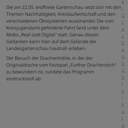
e
Die am 22.05. eröffnete Gartenschau setzt sich mit den
r
Themen Nachhaltigkeit, Kreislaufwirtschaft und den
D
verschiedenen Ökosystemen auseinander. Die vom
r
Kreisjugendamt geförderte Fahrt fand unter dem
a
Motto „Real statt Digital" statt. Genau diesen
c
Gedanken kann man auf dem Gelände der
h
Landesgartenschau hautnah erleben.
e
n
Der Besuch der Drachenhöhle, in der der
h
Originaldrache vom Festspiel „Further Drachenstich"
ö
zu bewundern ist, rundete das Programm
h
eindrucksvoll ab.
l
e
(
F
o
t
o