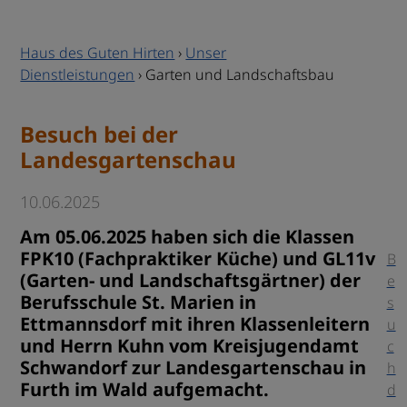
Haus des Guten Hirten
›
Unser
Dienstleistungen
›
Garten und Landschaftsbau
Besuch bei der
Landesgartenschau
10.06.2025
Am 05.06.2025 haben sich die Klassen
FPK10 (Fachpraktiker Küche) und GL11v
B
(Garten- und Landschaftsgärtner) der
e
Berufsschule St. Marien in
s
Ettmannsdorf mit ihren Klassenleitern
u
und Herrn Kuhn vom Kreisjugendamt
c
Schwandorf zur Landesgartenschau in
h
Furth im Wald aufgemacht.
d