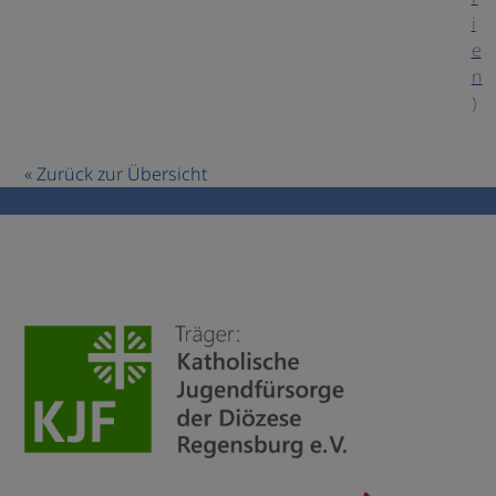
i
e
n
)
« Zurück zur Übersicht