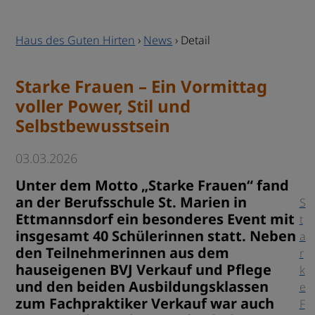
Haus des Guten Hirten
›
News
›
Detail
Starke Frauen – Ein Vormittag
voller Power, Stil und
Selbstbewusstsein
03.03.2026
Unter dem Motto „Starke Frauen“ fand
an der Berufsschule St. Marien in
S
Ettmannsdorf ein besonderes Event mit
t
insgesamt 40 Schülerinnen statt. Neben
a
den Teilnehmerinnen aus dem
r
hauseigenen BVJ Verkauf und Pflege
k
und den beiden Ausbildungsklassen
e
zum Fachpraktiker Verkauf war auch
F