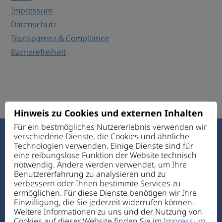
Impressum
Datenschutz
Transparenz & Compliance
Barrierefreiheit
Hinweis zu Cookies und externen Inhalten
Für ein bestmögliches Nutzererlebnis verwenden wir
verschiedene Dienste, die Cookies und ähnliche
Haus des Guten Hirten
Technologien verwenden. Einige Dienste sind für
Ettmannsdorfer Str. 131
eine reibungslose Funktion der Website technisch
92421 Schwandorf
notwendig. Andere werden verwendet, um Ihre
Benutzererfahrung zu analysieren und zu
verbessern oder Ihnen bestimmte Services zu
Telefon:
+49 94 31 72 4-0
ermöglichen. Für diese Dienste benötigen wir Ihre
Telefax: +49 94 31 7 24-1 11
Einwilligung, die Sie jederzeit widerrufen können.
E-Mail:
verwaltung@hdgh.de
Weitere Informationen zu uns und der Nutzung von
Cookies auf dieser Website finden Sie im
Impressum