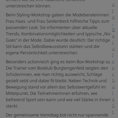
o
unterstreichen können.
t
Beim Styling-Workshop gaben die Modeberaterinnen
o
Frau Haas und Frau Seidenbeck hilfreiche Tipps zum
:
passenden Look. Sie informierten über aktuelle
B
Trends, Kombinationsmöglichkeiten und typische „No-
e
Goes“ in der Mode. Dabei wurde deutlich: Der richtige
r
Stil kann das Selbstbewusstsein stärken und die
u
eigene Persönlichkeit unterstreichen.
f
s
Besonders actionreich ging es beim Box-Workshop zu.
s
Die Trainer vom Boxklub Burglengenfeld zeigten den
c
Schülerinnen, wie man richtig ausweicht, Schläge
h
gezielt setzt und dabei fit bleibt. Neben Technik und
u
Bewegung stand vor allem das Selbstwertgefühl im
l
Mittelpunkt. Die Teilnehmerinnen erfuhren, wie
e
befreiend Sport sein kann und wie viel Stärke in ihnen
S
steckt.
t
Der gemeinsame Vormittag bot nicht nur spannende