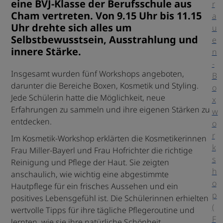
eine BVJ-Klasse der Berufsschule aus
r
Cham vertreten. Von 9.15 Uhr bis 11.15
a
Uhr drehte sich alles um
u
Selbstbewusstsein, Ausstrahlung und
e
innere Stärke.
n
-
Insgesamt wurden fünf Workshops angeboten,
B
darunter die Bereiche Boxen, Kosmetik und Styling.
o
Jede Schülerin hatte die Möglichkeit, neue
x
Erfahrungen zu sammeln und ihre eigenen Stärken zu
w
entdecken.
o
r
Im Kosmetik-Workshop erklärten die Kosmetikerinnen
k
Frau Miller-Bayerl und Frau Hofrichter die richtige
s
Reinigung und Pflege der Haut. Sie zeigten
h
anschaulich, wie wichtig eine abgestimmte
o
Hautpflege für ein frisches Aussehen und ein
p
positives Lebensgefühl ist. Die Schülerinnen erhielten
(
wertvolle Tipps für ihre tägliche Pflegeroutine und
F
lernten, wie sie ihre natürliche Schönheit