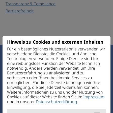
Transparenz & Compliance
Barrierefreiheit
Hinweis zu Cookies und externen Inhalten
Für ein bestmögliches Nutzererlebnis verwenden wir
verschiedene Dienste, die Cookies und ähnliche
Haus des Guten Hirten
Technologien verwenden. Einige Dienste sind für
Ettmannsdorfer Str. 131
eine reibungslose Funktion der Website technisch
92421 Schwandorf
notwendig. Andere werden verwendet, um Ihre
Benutzererfahrung zu analysieren und zu
verbessern oder Ihnen bestimmte Services zu
Telefon:
+49 94 31 72 4-0
ermöglichen. Für diese Dienste benötigen wir Ihre
Telefax: +49 94 31 7 24-1 11
Einwilligung, die Sie jederzeit widerrufen können.
E-Mail:
verwaltung@hdgh.de
Weitere Informationen zu uns und der Nutzung von
Cookies auf dieser Website finden Sie im
Impressum
und in unserer
Datenschutzerklärung
.
Über Uns
Jobs + Karriere