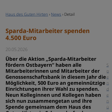
Haus des Guten Hirten
›
News
›
Detail
Sparda-Mitarbeiter spenden
4.500 Euro
20.05.2026
Über die Aktion „Sparda-Mitarbeiter
fördern Ostbayern“ haben alle
S
Mitarbeiterinnen und Mitarbeiter der
p
Genossenschaftsbank in diesem Jahr die
e
Möglichkeit, 500 Euro an gemeinnützige
n
Einrichtungen ihrer Wahl zu spenden.
d
Neun Kolleginnen und Kollegen haben
e
sich nun zusammengetan und ihre
n
Spende gemeinsam dem Haus des
ü