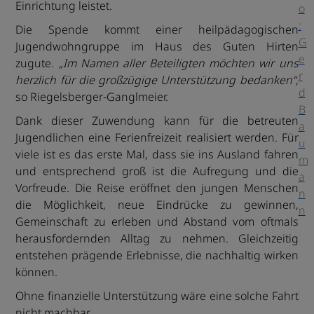
Einrichtung leistet.
o
:
Die Spende kommt einer heilpädagogischen
G
Jugendwohngruppe im Haus des Guten Hirten
e
zugute.
„Im Namen aller Beteiligten möchten wir uns
r
herzlich für die großzügige Unterstützung bedanken“
,
d
so Riegelsberger-Ganglmeier.
B
Dank dieser Zuwendung kann für die betreuten
a
Jugendlichen eine Ferienfreizeit realisiert werden. Für
u
viele ist es das erste Mal, dass sie ins Ausland fahren
m
und entsprechend groß ist die Aufregung und die
a
Vorfreude. Die Reise eröffnet den jungen Menschen
n
die Möglichkeit, neue Eindrücke zu gewinnen,
n
Gemeinschaft zu erleben und Abstand vom oftmals
herausfordernden Alltag zu nehmen. Gleichzeitig
entstehen prägende Erlebnisse, die nachhaltig wirken
können.
Ohne finanzielle Unterstützung wäre eine solche Fahrt
nicht machbar.