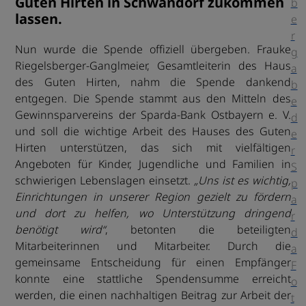
Guten Hirten in Schwandorf zukommen
b
lassen.
e
r
Nun wurde die Spende offiziell übergeben. Frauke
g
Riegelsberger-Ganglmeier, Gesamtleiterin des Haus
a
des Guten Hirten, nahm die Spende dankend
b
entgegen. Die Spende stammt aus den Mitteln des
e
Gewinnsparvereins der Sparda-Bank Ostbayern e. V.
d
und soll die wichtige Arbeit des Hauses des Guten
e
Hirten unterstützen, das sich mit vielfältigen
r
Angeboten für Kinder, Jugendliche und Familien in
S
schwierigen Lebenslagen einsetzt.
„Uns ist es wichtig,
p
Einrichtungen in unserer Region gezielt zu fördern
a
und dort zu helfen, wo Unterstützung dringend
r
benötigt wird“
, betonten die beteiligten
d
Mitarbeiterinnen und Mitarbeiter. Durch die
a
gemeinsame Entscheidung für einen Empfänger
F
konnte eine stattliche Spendensumme erreicht
o
werden, die einen nachhaltigen Beitrag zur Arbeit der
t