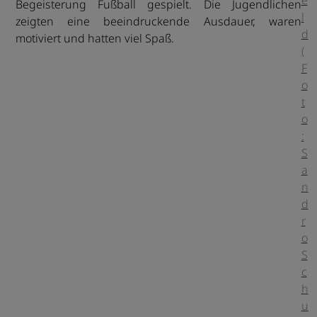
e
Begeisterung Fußball gespielt. Die Jugendlichen
l
zeigten eine beeindruckende Ausdauer, waren
d
motiviert und hatten viel Spaß.
(
F
o
t
o
:
S
a
n
d
r
o
S
c
h
u