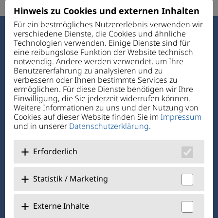
Hinweis zu Cookies und externen Inhalten
Für ein bestmögliches Nutzererlebnis verwenden wir
verschiedene Dienste, die Cookies und ähnliche
Haus des Guten Hirten
Technologien verwenden. Einige Dienste sind für
Ettmannsdorfer Str. 131
eine reibungslose Funktion der Website technisch
92421 Schwandorf
notwendig. Andere werden verwendet, um Ihre
Benutzererfahrung zu analysieren und zu
verbessern oder Ihnen bestimmte Services zu
Telefon:
+49 94 31 72 4-0
ermöglichen. Für diese Dienste benötigen wir Ihre
Telefax: +49 94 31 7 24-1 11
Einwilligung, die Sie jederzeit widerrufen können.
E-Mail:
verwaltung@hdgh.de
Weitere Informationen zu uns und der Nutzung von
Cookies auf dieser Website finden Sie im
Impressum
und in unserer
Datenschutzerklärung
.
Über Uns
Jobs + Karriere
Erforderlich
Benefits
Statistik / Marketing
@hausdesgutenhirtenschwandorf
Externe Inhalte
@KJFRegensburg