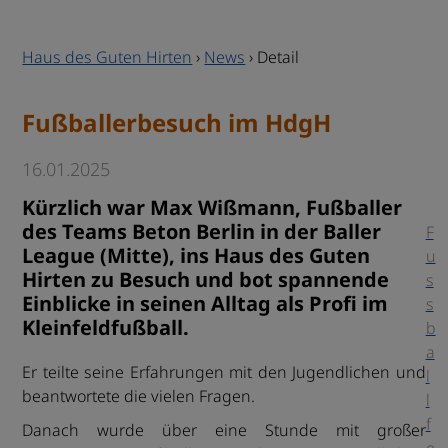
Haus des Guten Hirten
›
News
›
Detail
Fußballerbesuch im HdgH
16.01.2025
Kürzlich war Max Wißmann, Fußballer
des Teams Beton Berlin in der Baller
F
League (Mitte), ins Haus des Guten
u
Hirten zu Besuch und bot spannende
s
Einblicke in seinen Alltag als Profi im
s
Kleinfeldfußball.
b
a
Er teilte seine Erfahrungen mit den Jugendlichen und
l
beantwortete die vielen Fragen.
l
f
Danach wurde über eine Stunde mit großer