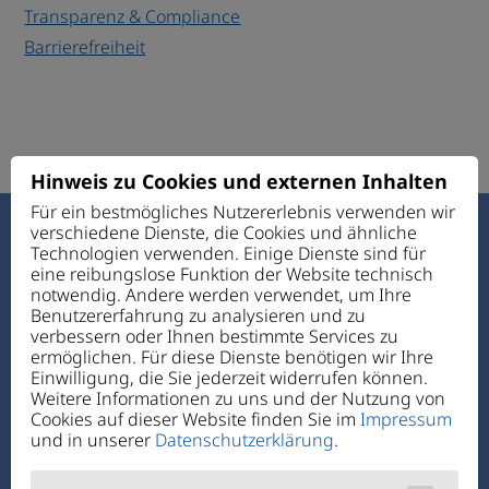
Transparenz & Compliance
Barrierefreiheit
Hinweis zu Cookies und externen Inhalten
Für ein bestmögliches Nutzererlebnis verwenden wir
verschiedene Dienste, die Cookies und ähnliche
Haus des Guten Hirten
Technologien verwenden. Einige Dienste sind für
Ettmannsdorfer Str. 131
eine reibungslose Funktion der Website technisch
92421 Schwandorf
notwendig. Andere werden verwendet, um Ihre
Benutzererfahrung zu analysieren und zu
verbessern oder Ihnen bestimmte Services zu
Telefon:
+49 94 31 72 4-0
ermöglichen. Für diese Dienste benötigen wir Ihre
Telefax: +49 94 31 7 24-1 11
Einwilligung, die Sie jederzeit widerrufen können.
E-Mail:
verwaltung@hdgh.de
Weitere Informationen zu uns und der Nutzung von
Cookies auf dieser Website finden Sie im
Impressum
und in unserer
Datenschutzerklärung
.
Über Uns
Jobs + Karriere