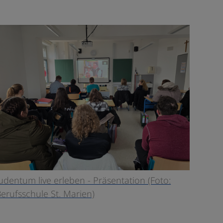
udentum live erleben - Präsentation (Foto:
erufsschule St. Marien)