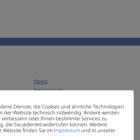
News
Impressum
Datenschutz
edene Dienste, die Cookies und ähnliche Technologien
Transparenz & Compliance
ion der Website technisch notwendig. Andere werden
Barrierefreiheit
 verbessern oder Ihnen bestimmte Services zu
g, die Sie jederzeit widerrufen können. Weitere
r Website finden Sie im
Impressum
und in unserer