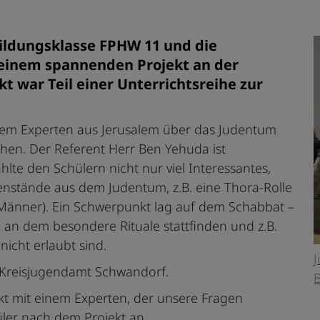
ldungsklasse FPHW 11 und die
 einem spannenden Projekt an der
kt war Teil einer Unterrichtsreihe zur
einem Experten aus Jerusalem über das Judentum
hen. Der Referent Herr Ben Yehuda ist
lte den Schülern nicht nur viel Interessantes,
enstände aus dem Judentum, z.B. eine Thora-Rolle
 Männer). Ein Schwerpunkt lag auf dem Schabbat –
, an dem besondere Rituale stattfinden und z.B.
icht erlaubt sind.
J
m Kreisjugendamt Schwandorf.
B
akt mit einem Experten, der unsere Fragen
üler nach dem Projekt an.