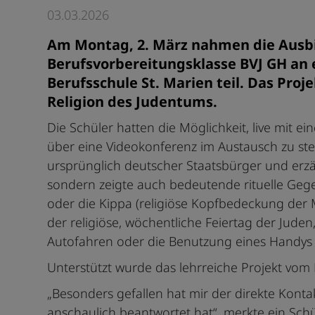
03.03.2026
Am Montag, 2. März nahmen die Ausbi
Berufsvorbereitungsklasse BVJ GH an
Berufsschule St. Marien teil. Das Proje
Religion des Judentums.
Die Schüler hatten die Möglichkeit, live mit 
über eine Videokonferenz im Austausch zu ste
ursprünglich deutscher Staatsbürger und erzäh
sondern zeigte auch bedeutende rituelle Geg
oder die Kippa (religiöse Kopfbedeckung der
der religiöse, wöchentliche Feiertag der Juden
Autofahren oder die Benutzung eines Handys n
Unterstützt wurde das lehrreiche Projekt vo
„Besonders gefallen hat mir der direkte Kont
anschaulich beantwortet hat“, merkte ein Sch