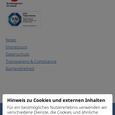
News
Impressum
Datenschutz
Transparenz & Compliance
Barrierefreiheit
Hinweis zu Cookies und externen Inhalten
Für ein bestmögliches Nutzererlebnis verwenden wir
verschiedene Dienste, die Cookies und ähnliche
Haus des Guten Hirten