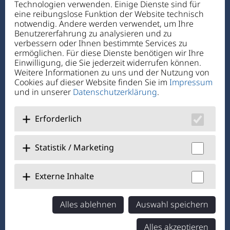
Technologien verwenden. Einige Dienste sind für
Ettmannsdorfer Str. 131
eine reibungslose Funktion der Website technisch
92421 Schwandorf
notwendig. Andere werden verwendet, um Ihre
Benutzererfahrung zu analysieren und zu
verbessern oder Ihnen bestimmte Services zu
Telefon:
+49 94 31 72 4-0
ermöglichen. Für diese Dienste benötigen wir Ihre
Telefax: +49 94 31 7 24-1 11
Einwilligung, die Sie jederzeit widerrufen können.
E-Mail:
verwaltung@hdgh.de
Weitere Informationen zu uns und der Nutzung von
Cookies auf dieser Website finden Sie im
Impressum
und in unserer
Datenschutzerklärung
.
Über Uns
Jobs + Karriere
Erforderlich
Benefits
Statistik / Marketing
@hausdesgutenhirtenschwandorf
Externe Inhalte
@KJFRegensburg
Alles ablehnen
Auswahl speichern
Haus des Guten Hirten
Alles akzeptieren