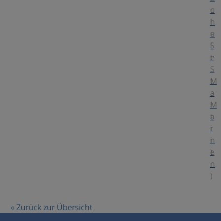
u
c
l
h
e
u
S
l
t
e
.
S
M
t
a
.
r
M
t
a
i
r
n
i
)
e
n
)
« Zurück zur Übersicht