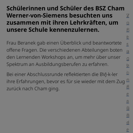
Schülerinnen und Schüler des BSZ Cham
Werner-von-Siemens besuchten uns
V
Z
zusammen mit ihren Lehrkräften, um
o
u
unsere Schule kennenzulernen.
r
B
t
e
Frau Beranek gab einen Überblick und beantwortete
r
s
offene Fragen. Die verschiedenen Abteilungen boten
a
u
den Lernenden Workshops an, um mehr über unser
g
c
Spektrum an Ausbildungsberufen zu erfahren.
v
h
o
i
Bei einer Abschlussrunde reflektierten die BVJ-k-ler
n
n
ihre Erfahrungen, bevor es für sie wieder mit dem Zug
F
d
zurück nach Cham ging.
r
e
a
r
u
B
B
o
e
d
r
e