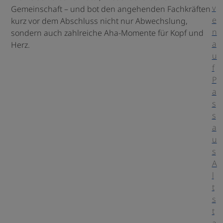
v
Gemeinschaft – und bot den angehenden Fachkräften
e
kurz vor dem Abschluss nicht nur Abwechslung,
n
sondern auch zahlreiche Aha-Momente für Kopf und
a
Herz.
u
f
P
a
s
s
a
u
s
A
l
t
s
t