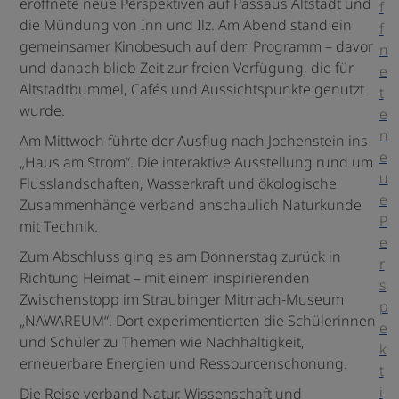
eröffnete neue Perspektiven auf Passaus Altstadt und
f
die Mündung von Inn und Ilz. Am Abend stand ein
f
gemeinsamer Kinobesuch auf dem Programm – davor
n
und danach blieb Zeit zur freien Verfügung, die für
e
Altstadtbummel, Cafés und Aussichtspunkte genutzt
t
wurde.
e
n
Am Mittwoch führte der Ausflug nach Jochenstein ins
e
„Haus am Strom“. Die interaktive Ausstellung rund um
u
Flusslandschaften, Wasserkraft und ökologische
e
Zusammenhänge verband anschaulich Naturkunde
P
mit Technik.
e
Zum Abschluss ging es am Donnerstag zurück in
r
Richtung Heimat – mit einem inspirierenden
s
Zwischenstopp im Straubinger Mitmach-Museum
p
„NAWAREUM“. Dort experimentierten die Schülerinnen
e
und Schüler zu Themen wie Nachhaltigkeit,
k
erneuerbare Energien und Ressourcenschonung.
t
i
Die Reise verband Natur, Wissenschaft und