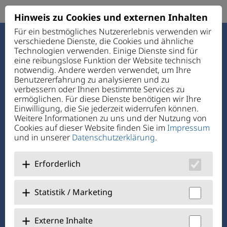
Hinweis zu Cookies und externen Inhalten
Für ein bestmögliches Nutzererlebnis verwenden wir
verschiedene Dienste, die Cookies und ähnliche
Haus des Guten Hirten
Technologien verwenden. Einige Dienste sind für
Ettmannsdorfer Str. 131
eine reibungslose Funktion der Website technisch
92421 Schwandorf
notwendig. Andere werden verwendet, um Ihre
Benutzererfahrung zu analysieren und zu
verbessern oder Ihnen bestimmte Services zu
Telefon:
+49 94 31 72 4-0
ermöglichen. Für diese Dienste benötigen wir Ihre
Telefax: +49 94 31 7 24-1 11
Einwilligung, die Sie jederzeit widerrufen können.
E-Mail:
verwaltung@hdgh.de
Weitere Informationen zu uns und der Nutzung von
Cookies auf dieser Website finden Sie im
Impressum
und in unserer
Datenschutzerklärung
.
Über Uns
Jobs + Karriere
Erforderlich
Benefits
Statistik / Marketing
@hausdesgutenhirtenschwandorf
Externe Inhalte