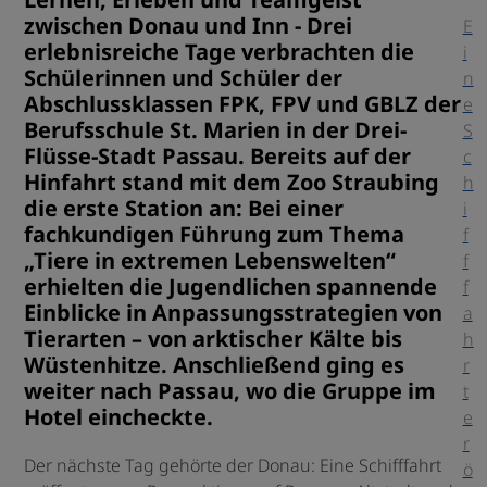
zwischen Donau und Inn - Drei
E
erlebnisreiche Tage verbrachten die
i
Schülerinnen und Schüler der
n
Abschlussklassen FPK, FPV und GBLZ der
e
Berufsschule St. Marien in der Drei-
S
Flüsse-Stadt Passau. Bereits auf der
c
Hinfahrt stand mit dem Zoo Straubing
h
die erste Station an: Bei einer
i
fachkundigen Führung zum Thema
f
„Tiere in extremen Lebenswelten“
f
erhielten die Jugendlichen spannende
f
Einblicke in Anpassungsstrategien von
a
Tierarten – von arktischer Kälte bis
h
Wüstenhitze. Anschließend ging es
r
weiter nach Passau, wo die Gruppe im
t
Hotel eincheckte.
e
r
Der nächste Tag gehörte der Donau: Eine Schifffahrt
ö